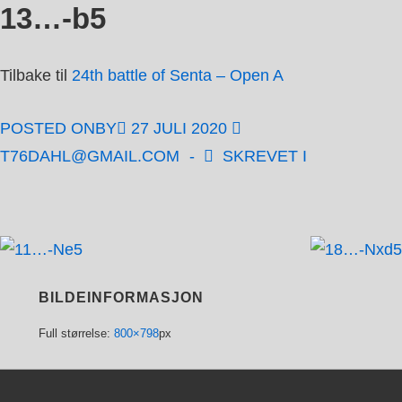
13…-b5
↓
Hopp
til
Tilbake til
24th battle of Senta – Open A
hovedinnholdet
POSTED ONBY
27 JULI 2020
T76DAHL@GMAIL.COM
SKREVET I
BILDEINFORMASJON
Full størrelse:
800×798
px