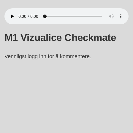
↓
Hopp
til
hovedinnholdet
M1 Vizualice Checkmate
Vennligst logg inn for å kommentere.