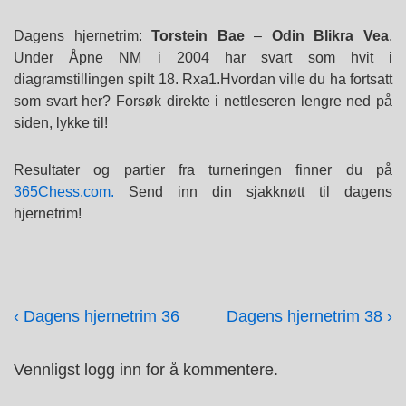
↓
Dagens hjernetrim:
Torstein Bae
–
Odin Blikra Vea
.
Hopp
Under Åpne NM i 2004 har svart som hvit i
til
diagramstillingen spilt 18. Rxa1.Hvordan ville du ha fortsatt
hovedinnholdet
som svart her? Forsøk direkte i nettleseren lengre ned på
siden, lykke til!
Resultater og partier fra turneringen finner du på
365Chess.com.
Send inn din sjakknøtt til dagens
hjernetrim!
Innleggsnavigasjon
Previous
Next
‹ Dagens hjernetrim 36
Dagens hjernetrim 38 ›
Post
Post
Vennligst logg inn for å kommentere.
is
is