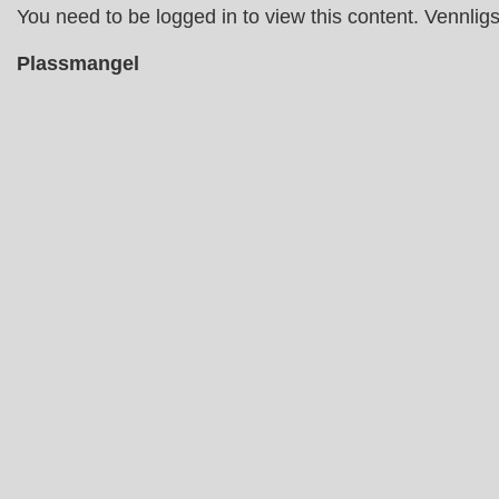
↓
You need to be logged in to view this content. Vennlig
Hopp
Plassmangel
til
hovedinnholdet