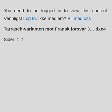
↓
You need to be logged in to view this content.
Hopp
Vennligst
Log In
. Ikke medlem?
Bli med oss
til
hovedinnholdet
Tarrasch-varianten mot Fransk forsvar 3… dxe4
Sider:
1
2