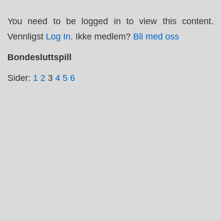
↓
You need to be logged in to view this content.
Hopp
Vennligst
Log In
. Ikke medlem?
Bli med oss
til
hovedinnholdet
Bondesluttspill
Sider:
1
2
3
4
5
6