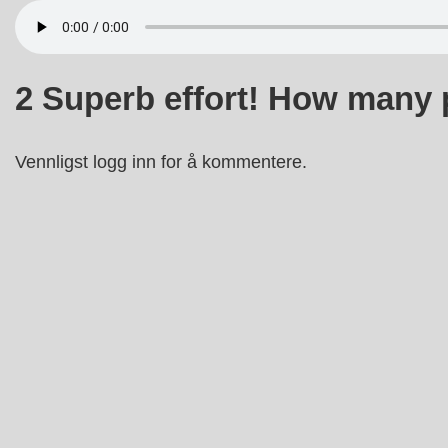
↓
Hopp
til
2 Superb effort! How many 
hovedinnholdet
Vennligst logg inn for å kommentere.