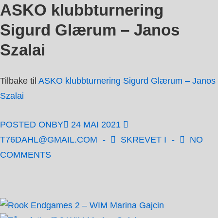
ASKO klubbturnering
↓
Hopp
Sigurd Glærum – Janos
til
Szalai
hovedinnholdet
Tilbake til
ASKO klubbturnering Sigurd Glærum – Janos
Szalai
POSTED ONBY
24 MAI 2021
T76DAHL@GMAIL.COM
SKREVET I
NO
COMMENTS