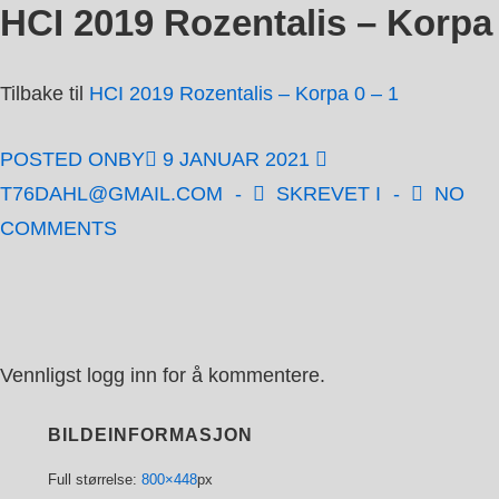
HCI 2019 Rozentalis – Korpa
↓
Hopp
til
Tilbake til
HCI 2019 Rozentalis – Korpa 0 – 1
hovedinnholdet
POSTED ONBY
9 JANUAR 2021
T76DAHL@GMAIL.COM
SKREVET I
NO
COMMENTS
Vennligst logg inn for å kommentere.
BILDEINFORMASJON
Full størrelse:
800×448
px