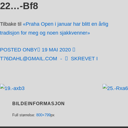
22…-Bf8
↓
Hopp
til
Tilbake til
«Praha Open i januar har blitt en årlig
hovedinnholdet
tradisjon for meg og noen sjakkvenner»
POSTED ONBY
19 MAI 2020
T76DAHL@GMAIL.COM
SKREVET I
BILDEINFORMASJON
Full størrelse:
800×799
px