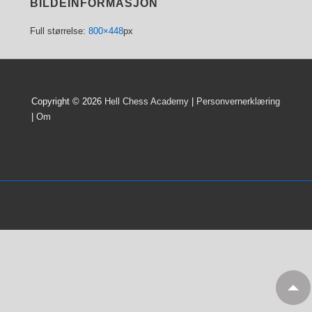
BILDEINFORMASJON
Full størrelse:
800×448
px
Copyright © 2026
Hell Chess Academy
|
Personvernerklæring
|
Om