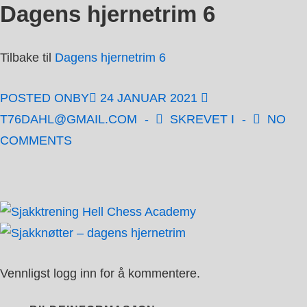
Dagens hjernetrim 6
↓
Hopp
til
Tilbake til
Dagens hjernetrim 6
hovedinnholdet
POSTED ONBY
24 JANUAR 2021
T76DAHL@GMAIL.COM
SKREVET I
NO
COMMENTS
Vennligst logg inn for å kommentere.