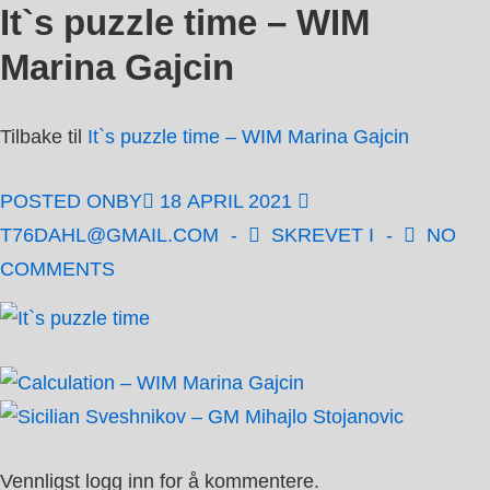
It`s puzzle time – WIM
↓
Hopp
Marina Gajcin
til
hovedinnholdet
Tilbake til
It`s puzzle time – WIM Marina Gajcin
POSTED ONBY
18 APRIL 2021
T76DAHL@GMAIL.COM
SKREVET I
NO
COMMENTS
Vennligst logg inn for å kommentere.