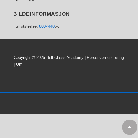
BILDEINFORMASJON
Full størrelse:
800×448
px
Copyright © 2026
Hell Chess Academy
|
Personvernerklæring
|
Om