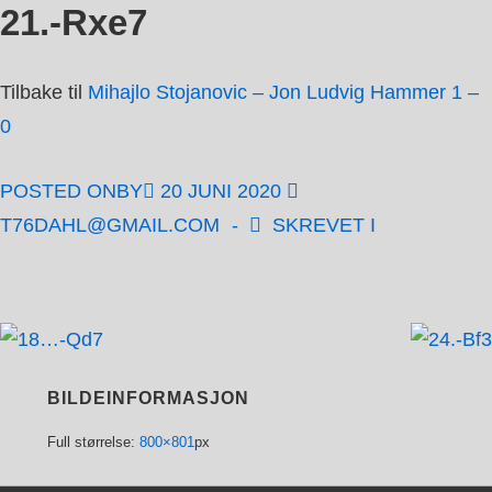
21.-Rxe7
↓
Hopp
til
Tilbake til
Mihajlo Stojanovic – Jon Ludvig Hammer 1 –
hovedinnholdet
0
POSTED ONBY
20 JUNI 2020
T76DAHL@GMAIL.COM
SKREVET I
BILDEINFORMASJON
Full størrelse:
800×801
px