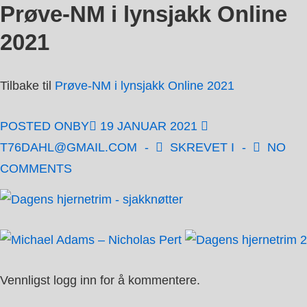
Prøve-NM i lynsjakk Online
↓
Hopp
2021
til
hovedinnholdet
Tilbake til
Prøve-NM i lynsjakk Online 2021
POSTED ONBY
19 JANUAR 2021
T76DAHL@GMAIL.COM
SKREVET I
NO
COMMENTS
Vennligst logg inn for å kommentere.